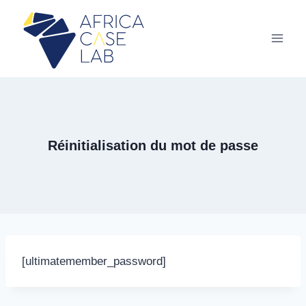
Aller
au
contenu
Réinitialisation du mot de passe
[ultimatemember_password]