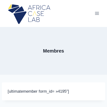
Aller
au
contenu
Membres
[ultimatemember form_id= »4195″]