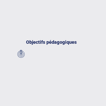
Objectifs pédagogiques
Comprendre les fondamentaux de l’expérience cl
Analyser les enjeux et les spécificités de la 
dans un secteur spécifique
Réaliser un diagnostic stratégique complet
Proposer des solutions adaptées en communicat