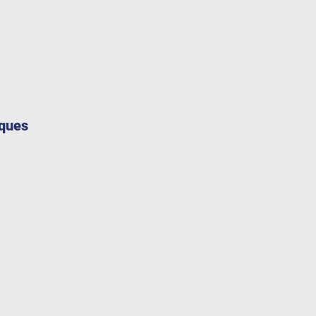
ques
ting stratégique, marketing opérationnel, gestion
on de la vente, communication digitale et content