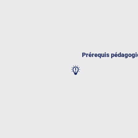
Prérequis pédagogi
ient dans le contexte digital
Marketing fondamental, marke
gestion de l’expérience client
de la relation client, gesti
marketing.
ion digitale