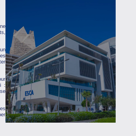
une
ts,
 un
des
ter
our
i :
ase
ses
per